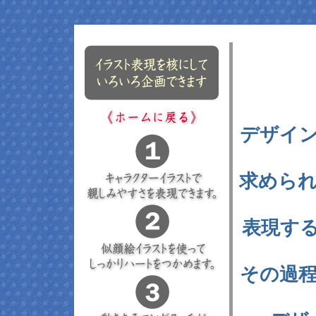
デザイ
求めら
表現す
その過