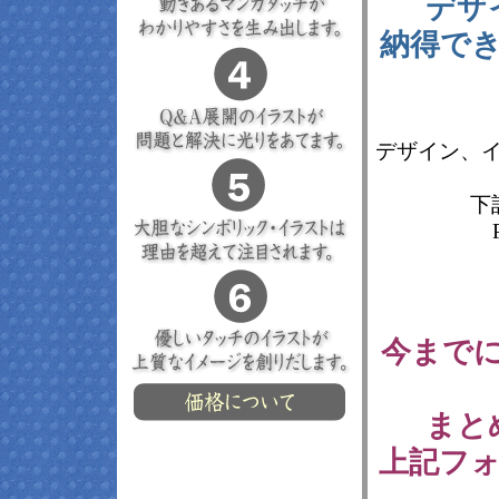
デザ
納得で
デザイン、
下
今まで
まと
上記フ